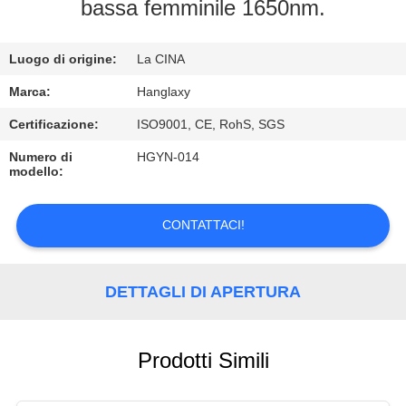
FABBRICA
bassa femminile 1650nm.
CONTROLLO
Luogo di origine:
La CINA
DI
Marca:
Hanglaxy
QUALITÀ
Certificazione:
ISO9001, CE, RohS, SGS
Numero di
HGYN-014
modello:
CONTATTICI
CONTATTACI!
RICHIEDA
UNA
DETTAGLI DI APERTURA
CITAZIONE
VR
Prodotti Simili