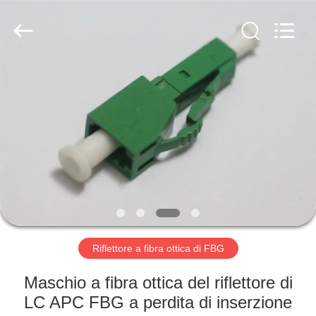
fibra
ottica
MPO
MTP
fornitore.
Copyright
©
2020
CASA
-
2024
fiberopticpatch-
cable.com.
All
PRODOTTI
Rights
Reserved.
VIDEO
CIRCA
NOI
Riflettore a fibra ottica di FBG
GIRO
Maschio a fibra ottica del riflettore di
DELLA
LC APC FBG a perdita di inserzione