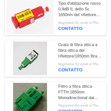
Tipo d'abitazione rosso
0.8dB IL dello Sc
1650nm del riflettore
bidirezionale di fibra
Negotiation By email or Phone Call MOQ:Dire di MOQ è 10pcs
ottica FBG
CONTATTO
Grata di fibra ottica a
fibra ottica del
riflettore/1650nm Bragg
di FTTH FBG
Negotiation By email or Phone Call MOQ:Dire di MOQ è 10pcs
CONTATTO
Filtro a fibra ottica
FTTH 1650nm
Monodirectional dal
riflettore della grata
Negotiation By email or Phone Call MOQ:Dire di MOQ è 10pcs
FBG