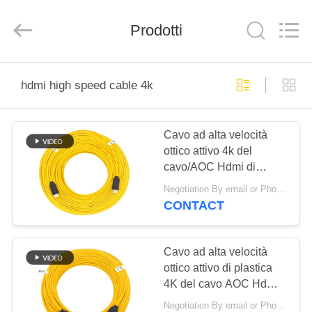
-
2025
Shenzhen
Hangalaxy
Prodotti
Technology
Co.,Ltd.
All
Rights
CASA
Reserved.
hdmi high speed cable 4k
PRODOTTI
Cavo ad alta velocità
ottico attivo 4k del
VIDEO
cavo/AOC Hdmi di
Hangalaxy 4K 8K HDMI
Negotiation By email or Phone Call MOQ:Dire di MOQ è 10pcs
CIRCA
CONTACT
NOI
Cavo ad alta velocità
GIRO
ottico attivo di plastica
4K del cavo AOC Hdmi
DELLA
del PC 250mW HDMI
Negotiation By email or Phone Call MOQ:Dire di MOQ è 10pcs