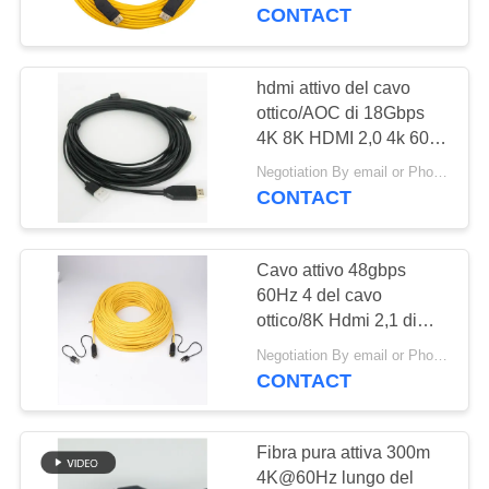
FABBRICA
CONTACT
CONTROLLO
hdmi attivo del cavo
DI
ottico/AOC di 18Gbps
4K 8K HDMI 2,0 4k 60hz
QUALITÀ
50 metri
Negotiation By email or Phone Call MOQ:Dire di MOQ è 10pcs
CONTACT
CONTATTICI
Cavo attivo 48gbps
RICHIEDA
60Hz 4 del cavo
UNA
ottico/8K Hdmi 2,1 di
HDMI 2,1 4K 8K HDMI 4
CITAZIONE
Negotiation By email or Phone Call MOQ:Dire di MOQ è 10pcs
4
CONTACT
VR
Fibra pura attiva 300m
4K@60Hz lungo del