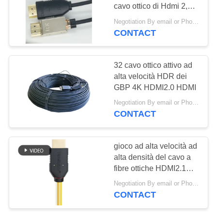
MAPPA
cavo ottico di Hdmi 2,0 4
DEL
4 4 18Gbps
Negotiation By email or Phone Call MOQ:Dire di MOQ è 10pcs
SITO
CONTACT
PRIVACY
32 cavo ottico attivo ad
alta velocità HDR dei
POLICY
GBP 4K HDMI2.0 HDMI
Negotiation By email or Phone Call MOQ:Il detto di MOQ è 10pcs
CONTACT
gioco ad alta velocità ad
alta densità del cavo a
fibre ottiche HDMI2.1
AOC di 48Gbps 8K ultra
Negotiation By email or Phone Call MOQ:Il detto di MOQ è 10pcs
CONTACT