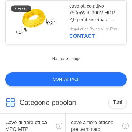
cavo ottico attivo
750mW di 300M HDMI
2,0 per il sistema di
segnale di avoirdupois
Negotiation By email or Phone Call MOQ:Dire di MOQ è 10pcs
CONTACT
No more things
CONTATTACI!
Categorie popolari
Tutti
Cavo di fibra ottica
cavo a fibre ottiche
MPO MTP
pre terminato