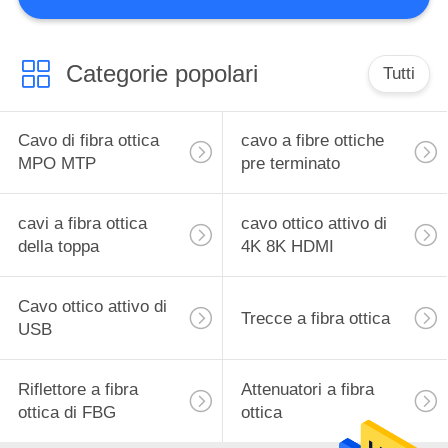
FABBRICA
CONTROLLO
Categorie popolari
Tutti
DI
QUALITÀ
Cavo di fibra ottica
cavo a fibre ottiche
MPO MTP
pre terminato
CONTATTICI
cavi a fibra ottica
cavo ottico attivo di
della toppa
4K 8K HDMI
RICHIEDA
UNA
Cavo ottico attivo di
Trecce a fibra ottica
CITAZIONE
USB
VR
Riflettore a fibra
Attenuatori a fibra
ottica di FBG
ottica