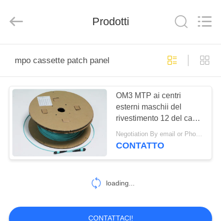
-
2026
Shenzhen
Hangalaxy
Prodotti
Technology
Co.,Ltd.
All
Rights
CASA
Reserved.
mpo cassette patch panel
PRODOTTI
OM3 MTP ai centri
esterni maschii del
VIDEO
rivestimento 12 del cavo
LSZH del tronco di Pin
Negotiation By email or Phone Call MOQ:Dire di MOQ è 10pcs
di MTP a fibra ottica
CIRCA
CONTATTO
NOI
loading...
GIRO
DELLA
CONTATTACI!