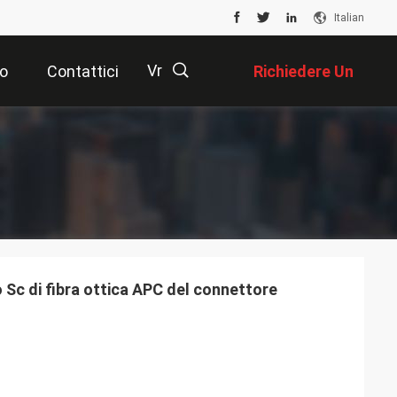
Italian
Vr
o
Contattici
Richiedere Un
Preventivo
描
述
 Sc di fibra ottica APC del connettore