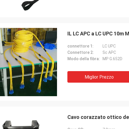
IL LC APC a LC UPC 10m MP
connettore 1:
LC UPC
Connettore 2:
Sc APC
Modo della fibra:
MP G.652D
Miglior Prezzo
Cavo corazzato ottico del