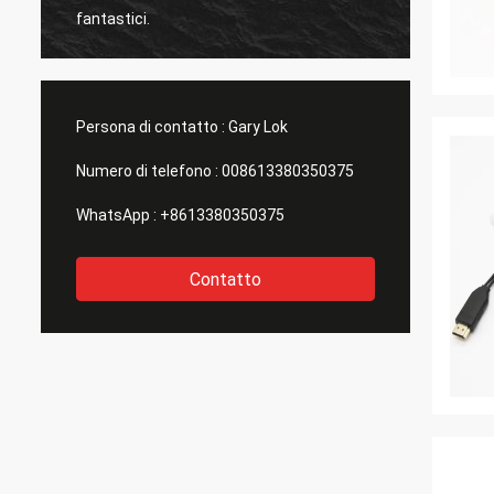
fantastici.
nuove f
Persona di contatto :
Gary Lok
Numero di telefono :
008613380350375
WhatsApp :
+8613380350375
Contatto