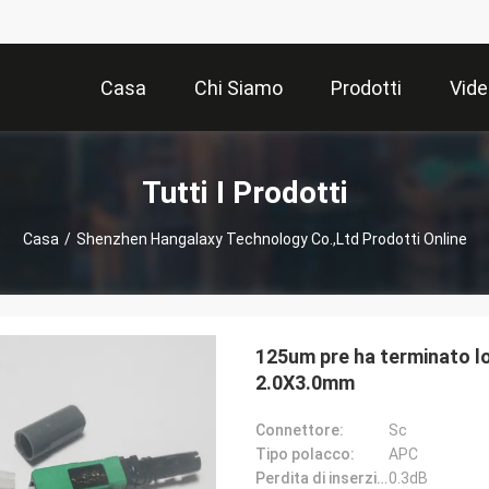
Casa
Chi Siamo
Prodotti
Vide
Tutti I Prodotti
Casa
/
Shenzhen Hangalaxy Technology Co.,Ltd Prodotti Online
125um pre ha terminato lo
2.0X3.0mm
Connettore:
Sc
Tipo polacco:
APC
Perdita di inserzione:
0.3dB