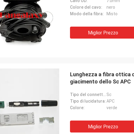
Cavo OD:
7.0mm
Colore del cavo:
nero
Modo della fibra:
Misto
Miglior Prezzo
Lunghezza a fibra ottica 
giacimento dello Sc APC
Tipo del connettore:
Sc
Tipo di lucidatura:
APC
Colore:
verde
Miglior Prezzo