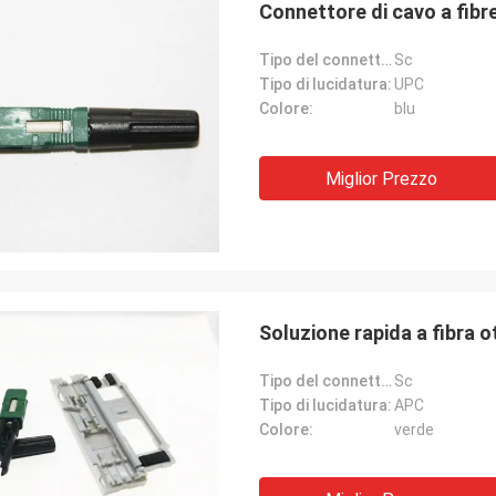
Connettore di cavo a fibr
Tipo del connettore:
Sc
Tipo di lucidatura:
UPC
Colore:
blu
Miglior Prezzo
Soluzione rapida a fibra 
Tipo del connettore:
Sc
Tipo di lucidatura:
APC
Tracy Lucy
Segno di 
Colore:
verde
lice di trovare questi adattatori
Hangalaxy fornisce il cav
nzionano le grande. Appena di che
100G QSFP28 in 1m, 2m,
o avuto bisogno per misura le mie
15m, 20m, 25m, 30m e le 