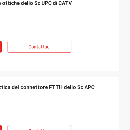
e ottiche dello Sc UPC di CATV
Contattaci
ottica del connettore FTTH dello Sc APC
John
o ottico attivo di
 3m, 5m, 7m, 10m,
indagini per la