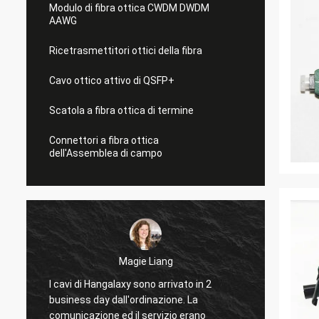
Modulo di fibra ottica CWDM DWDM
AAWG
Ricetrasmettitori ottici della fibra
Cavo ottico attivo di QSFP+
Scatola a fibra ottica di termine
Connettori a fibra ottica
dell'Assemblea di campo
Magie Liang
I cavi di Hangalaxy sono arrivato in 2
Sono fe
,
business day dall'ordinazione. La
che fu
comunicazione ed il servizio erano
cosa h