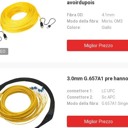
avoirdupois
Fibra OD:
4.1mm
Modo della fibra:
Misto; OM3
Colore:
Giallo
Miglior Prezzo
DEO
3.0mm G.657A1 pre hanno 
connettore 1:
LC UPC
Connettore 2:
Sc APC
Modo della fibra:
G.657A1 Sing
Miglior Prezzo