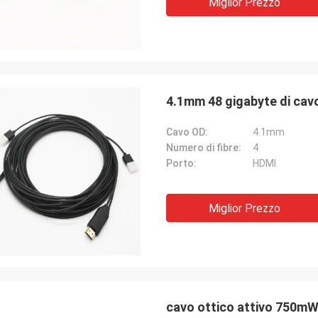
Miglior Prezzo
ibre.
lunghezza su misura ino
favorevolmente.
4.1mm 48 gigabyte di cav
Cavo OD:
4.1mm
Numero di fibre:
4
Porto:
HDMI
Miglior Prezzo
cavo ottico attivo 750mW 