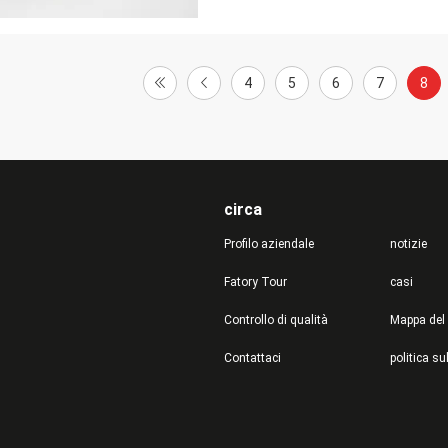
4
5
6
7
8
circa
Profilo aziendale
notizie
Fatory Tour
casi
Controllo di qualità
Mappa del 
Contattaci