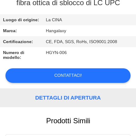
FABBRICA
fibra ottica di sblocco di LC UPC
CONTROLLO
Luogo di origine:
La CINA
DI
Marca:
Hangalaxy
QUALITÀ
Certificazione:
CE, FDA, SGS, RoHs, ISO9001:2008
Numero di
HGYN-006
modello:
CONTATTICI
CONTATTACI!
RICHIEDA
UNA
DETTAGLI DI APERTURA
CITAZIONE
VR
Prodotti Simili