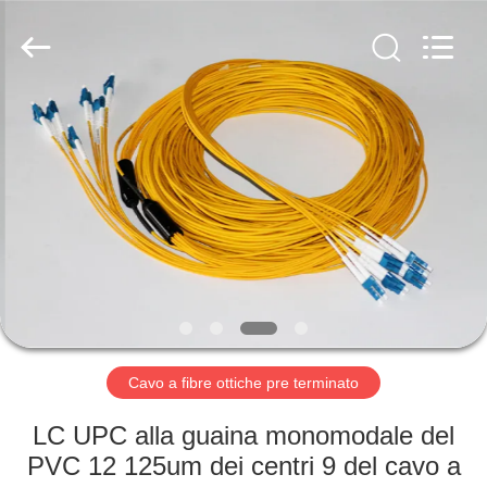
fibra
ottica
MPO
MTP
fornitore.
Copyright
©
2020
CASA
-
2024
fiberopticpatch-
cable.com.
All
PRODOTTI
Rights
Reserved.
VIDEO
CIRCA
NOI
Cavo a fibre ottiche pre terminato
GIRO
LC UPC alla guaina monomodale del
DELLA
PVC 12 125um dei centri 9 del cavo a