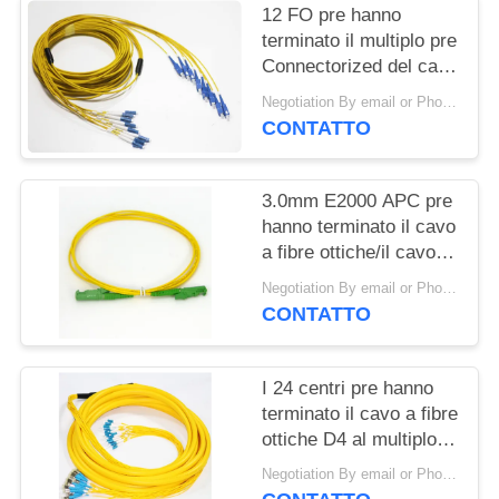
12 FO pre hanno
terminato il multiplo pre
Connectorized del cavo
del tronco del cavo a
Negotiation By email or Phone Call MOQ:Dire di MOQ è 10pcs
fibre ottiche/Sc UPC
CONTATTO
3.0mm E2000 APC pre
hanno terminato il cavo
a fibre ottiche/il cavo di
toppa Lszh di giallo
Negotiation By email or Phone Call MOQ:Dire di MOQ è 10pcs
CONTATTO
I 24 centri pre hanno
terminato il cavo a fibre
ottiche D4 al multiplo
pre installato di LC
Negotiation By email or Phone Call MOQ:Dire di MOQ è 10pcs
UPC