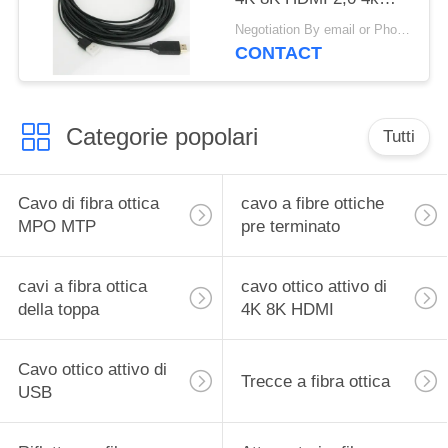
60hz 50 metri
Negotiation By email or Phone Call MOQ:Dire di MOQ è 10pcs
CONTACT
Categorie popolari
Tutti
Cavo di fibra ottica
cavo a fibre ottiche
MPO MTP
pre terminato
cavi a fibra ottica
cavo ottico attivo di
della toppa
4K 8K HDMI
Cavo ottico attivo di
Trecce a fibra ottica
USB