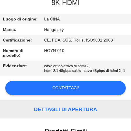
FABBRICA
8K HDMI
CONTROLLO
Luogo di origine:
La CINA
DI
Marca:
Hangalaxy
QUALITÀ
Certificazione:
CE, FDA, SGS, RoHs, ISO9001:2008
Numero di
HGYN-010
modello:
CONTATTICI
Evidenziare:
,
cavo ottico attivo di hdmi 2
,
,
hdmi 2.1 48gbps cable
cavo 48gbps di hdmi 2
1
RICHIEDA
UNA
CONTATTACI!
CITAZIONE
DETTAGLI DI APERTURA
VR