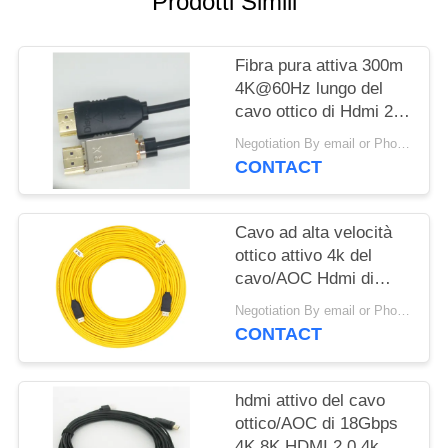
Prodotti Simili
MAPPA
DEL
Fibra pura attiva 300m
SITO
4K@60Hz lungo del
cavo ottico di Hdmi 2,0
PRIVACY
4 4 4 18Gbps
Negotiation By email or Phone Call MOQ:Dire di MOQ è 10pcs
POLICY
CONTACT
Cavo ad alta velocità
ottico attivo 4k del
cavo/AOC Hdmi di
Hangalaxy 4K 8K
Negotiation By email or Phone Call MOQ:Dire di MOQ è 10pcs
HDMI
CONTACT
hdmi attivo del cavo
ottico/AOC di 18Gbps
4K 8K HDMI 2,0 4k