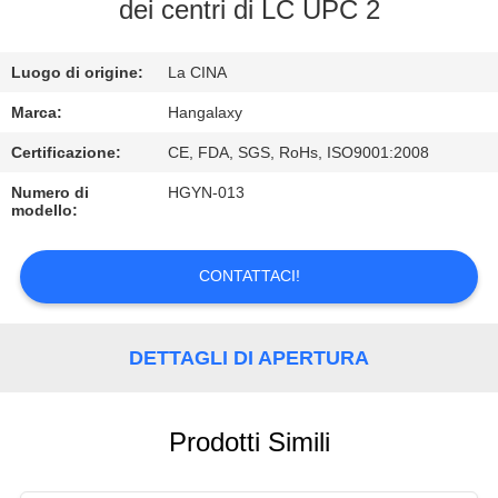
FABBRICA
dei centri di LC UPC 2
CONTROLLO
Luogo di origine:
La CINA
DI
Marca:
Hangalaxy
QUALITÀ
Certificazione:
CE, FDA, SGS, RoHs, ISO9001:2008
Numero di
HGYN-013
modello:
CONTATTICI
CONTATTACI!
RICHIEDA
UNA
DETTAGLI DI APERTURA
CITAZIONE
VR
Prodotti Simili