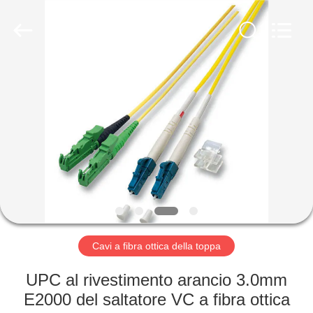
fibra
ottica
MPO
MTP
fornitore.
Copyright
©
2020
CASA
-
2024
fiberopticpatch-
cable.com.
All
PRODOTTI
Rights
Reserved.
VIDEO
CIRCA
NOI
Cavi a fibra ottica della toppa
GIRO
UPC al rivestimento arancio 3.0mm
DELLA
E2000 del saltatore VC a fibra ottica