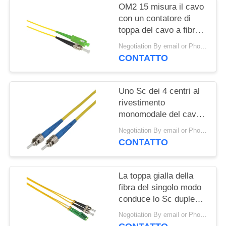
OM2 15 misura il cavo
con un contatore di
toppa del cavo a fibre
ottiche di 3.0mm 3M
Negotiation By email or Phone Call MOQ:Dire di MOQ è 10pcs
VF45 a LC misto
CONTATTO
Uno Sc dei 4 centri al
rivestimento
monomodale del cavo
OS2 OD 3.0mm OFNP
Negotiation By email or Phone Call MOQ:Dire di MOQ è 10pcs
della toppa della fibra
CONTATTO
della st
La toppa gialla della
fibra del singolo modo
conduce lo Sc duplex
LC del rivestimento i
Negotiation By email or Phone Call MOQ:Dire di MOQ è 10pcs
10m 2.0mm di LSZH