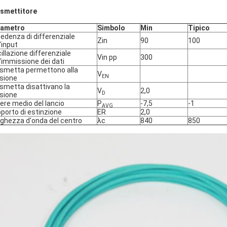
smettitore
rametro
Simbolo
Min
Tipico
edenza di differenziale
Zin
90
100
l'input
illazione differenziale
Vin pp
300
l'immissione dei dati
smetta permettono alla
V
EN
sione
smetta disattivano la
V
2,0
D
sione
ere medio del lancio
P
-7,5
-1
AVG
porto di estinzione
ER
2,0
ghezza d'onda del centro
λc
840
850