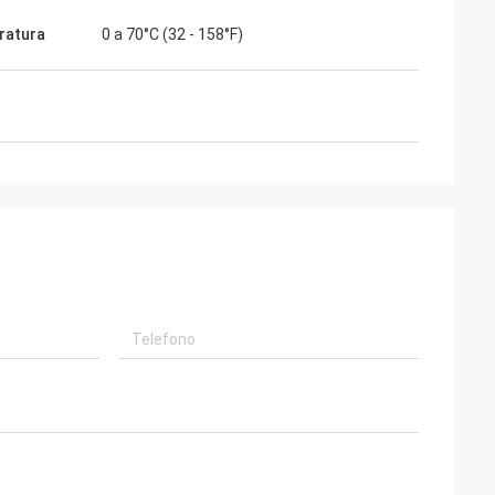
accolte
ratura
0 a 70°C (32 - 158°F)