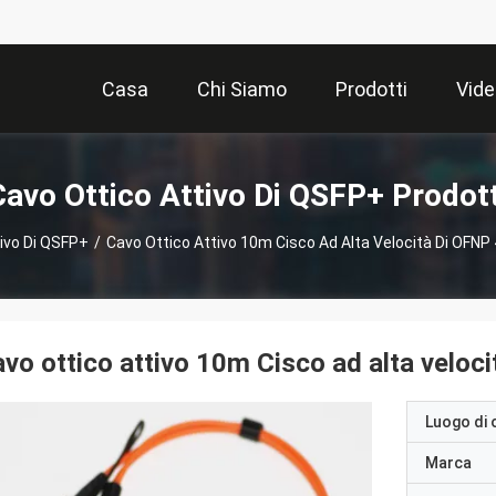
Casa
Chi Siamo
Prodotti
Vide
Cavo Ottico Attivo Di QSFP+ Prodott
ivo Di QSFP+
/
Cavo Ottico Attivo 10m Cisco Ad Alta Velocità Di OFN
vo ottico attivo 10m Cisco ad alta velo
Luogo di 
Marca