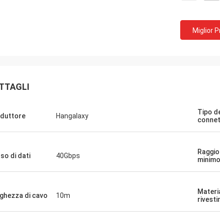
Miglior 
TTAGLI
Tipo d
duttore
Hangalaxy
connet
Raggio
so di dati
40Gbps
minim
racy Lucy
Segno di John
Materi
ghezza di cavo
10m
ovare questi adattatori
Hangalaxy fornisce il cavo ottico at
rivest
e grande. Appena di che
100G QSFP28 in 1m, 2m, 3m, 5m, 7
sogno per misura le mie
15m, 20m, 25m, 30m e le indagini pe