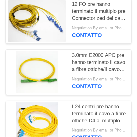
12 FO pre hanno
terminato il multiplo pre
Connectorized del cavo
del tronco del cavo a
Negotiation By email or Phone Call MOQ:Dire di MOQ è 10pcs
fibre ottiche/Sc UPC
CONTATTO
3.0mm E2000 APC pre
hanno terminato il cavo
a fibre ottiche/il cavo di
toppa Lszh di giallo
Negotiation By email or Phone Call MOQ:Dire di MOQ è 10pcs
CONTATTO
I 24 centri pre hanno
terminato il cavo a fibre
ottiche D4 al multiplo
pre installato di LC
Negotiation By email or Phone Call MOQ:Dire di MOQ è 10pcs
UPC