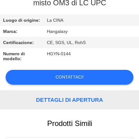
FABBRICA
misto OM3 di LC UPC
CONTROLLO
Luogo di origine:
La CINA
DI
Marca:
Hangalaxy
QUALITÀ
Certificazione:
CE, SGS, UL, RohS
Numero di
HGYN-0144
modello:
CONTATTICI
CONTATTACI!
RICHIEDA
UNA
DETTAGLI DI APERTURA
CITAZIONE
VR
Prodotti Simili