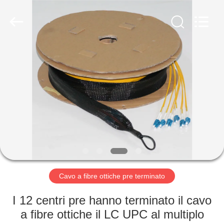
fibra
ottica
MPO
MTP
fornitore.
Copyright
©
2020
CASA
-
2024
fiberopticpatch-
cable.com.
All
PRODOTTI
Rights
Reserved.
VIDEO
CIRCA
NOI
Cavo a fibre ottiche pre terminato
GIRO
I 12 centri pre hanno terminato il cavo
DELLA
a fibre ottiche il LC UPC al multiplo