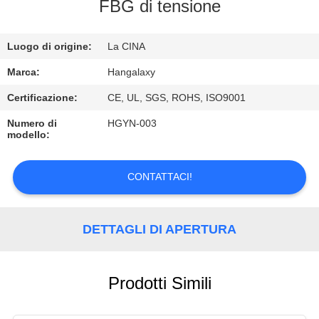
FABBRICA
FBG di tensione
CONTROLLO
Luogo di origine:
La CINA
DI
Marca:
Hangalaxy
QUALITÀ
Certificazione:
CE, UL, SGS, ROHS, ISO9001
Numero di
HGYN-003
modello:
CONTATTICI
CONTATTACI!
RICHIEDA
UNA
DETTAGLI DI APERTURA
CITAZIONE
VR
Prodotti Simili