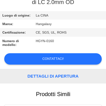
FABBRICA
di LC 2.0mm OD
CONTROLLO
Luogo di origine:
La CINA
DI
Marca:
Hangalaxy
QUALITÀ
Certificazione:
CE, SGS, UL, ROHS
Numero di
HGYN-0160
modello:
CONTATTICI
CONTATTACI!
RICHIEDA
UNA
DETTAGLI DI APERTURA
CITAZIONE
VR
Prodotti Simili