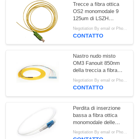
Trecce a fibra ottica
OS2 monomodale 9
125um di LSZH
1310nm MP Lc
Negotiation By email or Phone Call MOQ:Il detto di MOQ è 10pcs
CONTATTO
Nastro nudo misto
OM3 Fanouit 850nm
della treccia a fibra
ottica della st UPC
Negotiation By email or Phone Call MOQ:Il detto di MOQ è 10pcs
CONTATTO
Perdita di inserzione
bassa a fibra ottica
monomodale delle
trecce MP Lc OS2 di
Negotiation By email or Phone Call MOQ:Il detto di MOQ è 10pcs
LSZH