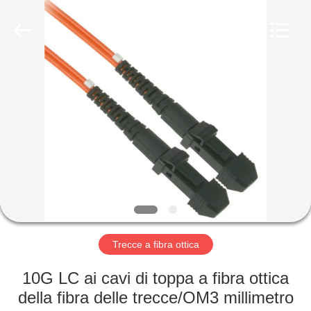
fibra
ottica
MPO
MTP
fornitore.
Copyright
©
2020
CASA
-
2024
fiberopticpatch-
cable.com.
All
PRODOTTI
Rights
Reserved.
VIDEO
CIRCA
NOI
Trecce a fibra ottica
GIRO
10G LC ai cavi di toppa a fibra ottica
DELLA
della fibra delle trecce/OM3 millimetro