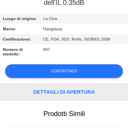
FABBRICA
dell'IL 0.35dB
CONTROLLO
Luogo di origine:
La Cina
DI
Marca:
Hangalaxy
QUALITÀ
Certificazione:
CE, FDA, SGS, RoHs, ISO9001:2008
Numero di
887
modello:
CONTATTICI
CONTATTACI!
RICHIEDA
UNA
DETTAGLI DI APERTURA
CITAZIONE
VR
Prodotti Simili