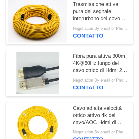
Trasmissione attiva
pura del segnale
interurbano del cavo
ottico LSZH di 4K 8K
Negotiation By email or Phone Call MOQ:Dire di MOQ è 10pcs
HDMI
CONTATTO
Fibra pura attiva 300m
4K@60Hz lungo del
cavo ottico di Hdmi 2,0
4 4 4 18Gbps
Negotiation By email or Phone Call MOQ:Dire di MOQ è 10pcs
CONTATTO
Cavo ad alta velocità
ottico attivo 4k del
cavo/AOC Hdmi di
Hangalaxy 4K 8K
Negotiation By email or Phone Call MOQ:Dire di MOQ è 10pcs
HDMI