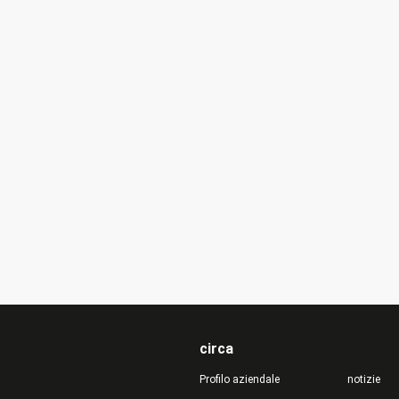
ibre.
lunghezza su misura ino
favorevolmente.
circa
Profilo aziendale
notizie