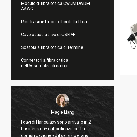
Modulo di fibra ottica CWDM DWDM
AAWG
Ricetrasmettitori ottici della fibra
Cavo ottico attivo di QSFP+
Scatola a fibra ottica di termine
Connettori a fibra ottica
dell'Assemblea di campo
Magie Liang
I cavi di Hangalaxy sono arrivato in 2
Sono fe
,
business day dall'ordinazione. La
che fu
comunicazione ed il servizio erano
cosa h