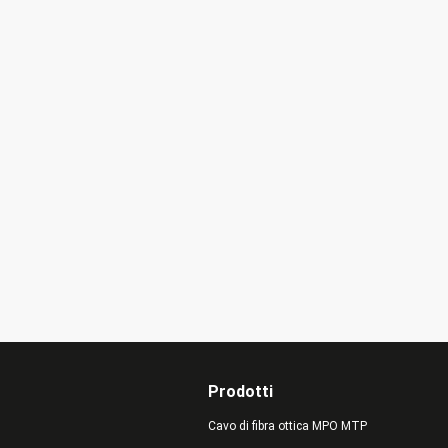
ltre sono accolte
Prodotti
Cavo di fibra ottica MPO MTP