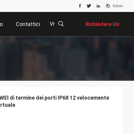
Italian
Vr
o
Contattici
Richiedere Un
Preventivo
描
述
EI di termine dei porti IP68 12 velocemente
ortuale