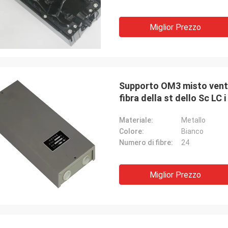
Miglior Prezzo
Supporto OM3 misto venti 
fibra della st dello Sc LC 
Materiale:
Metallo
Colore:
Bianco
Numero di fibre:
24
Miglior Prezzo