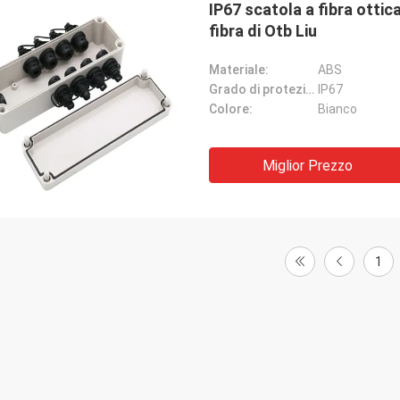
IP67 scatola a fibra ottic
fibra di Otb Liu
Materiale:
ABS
Grado di protezione:
IP67
Colore:
Bianco
Miglior Prezzo
1
Tracy Lucy
Segno di 
lice di trovare questi adattatori
Hangalaxy fornisce il cav
nzionano le grande. Appena di che
100G QSFP28 in 1m, 2m,
o avuto bisogno per misura le mie
15m, 20m, 25m, 30m e le 