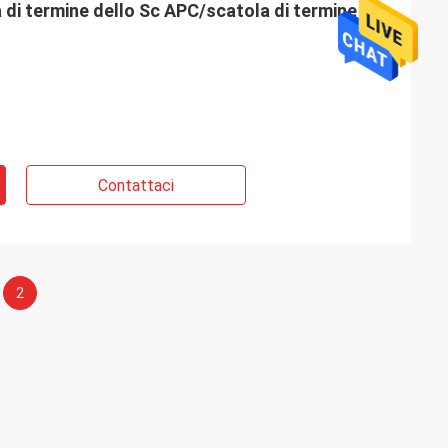
a di termine dello Sc APC/scatola di termine
Contattaci
2
John
o ottico attivo di
 3m, 5m, 7m, 10m,
indagini per la