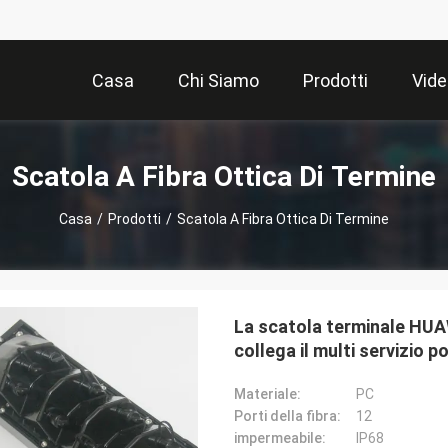
Casa
Chi Siamo
Prodotti
Vide
Scatola A Fibra Ottica Di Termine
Casa
/
Prodotti
/
Scatola A Fibra Ottica Di Termine
La scatola terminale HUAW
collega il multi servizio p
Materiale:
PC
Porti della fibra:
12
impermeabile:
IP68