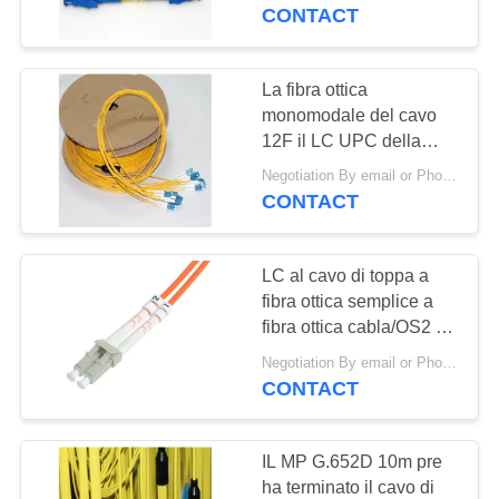
FABBRICA
CONTACT
CONTROLLO
La fibra ottica
DI
monomodale del cavo
12F il LC UPC della
QUALITÀ
toppa di LSZH pre ha
Negotiation By email or Phone Call MOQ:Dire di MOQ è 10pcs
installato il multiplo
CONTACT
CONTATTICI
LC al cavo di toppa a
RICHIEDA
fibra ottica semplice a
UNA
fibra ottica cabla/OS2 Lc
della toppa del FDDI
CITAZIONE
Negotiation By email or Phone Call MOQ:Dire di MOQ è 10pcs
CONTACT
VR
IL MP G.652D 10m pre
ha terminato il cavo di