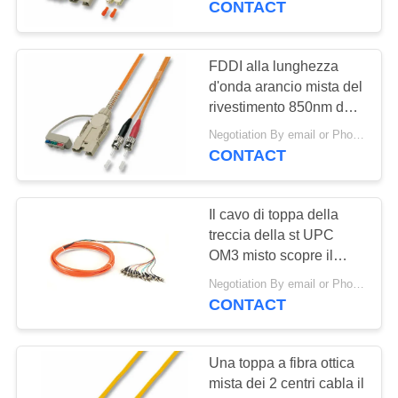
CONTACT
FDDI alla lunghezza
d'onda arancio mista del
rivestimento 850nm del
cavo di toppa della fibra
Negotiation By email or Phone Call MOQ:Dire di MOQ è 10pcs
dello Sc LSZH
CONTACT
Il cavo di toppa della
treccia della st UPC
OM3 misto scopre il
rivestimento di PVC di
Negotiation By email or Phone Call MOQ:Dire di MOQ è 10pcs
Fanouit del nastro
CONTACT
Una toppa a fibra ottica
mista dei 2 centri cabla il