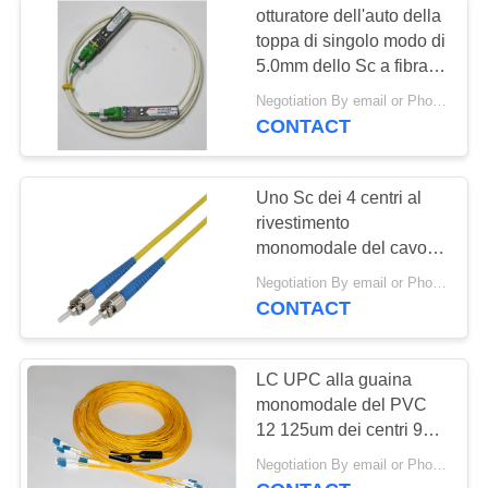
otturatore dell'auto della
toppa di singolo modo di
5.0mm dello Sc a fibra
ottica APC del cavo e
Negotiation By email or Phone Call MOQ:Dire di MOQ è 10pcs
dell'adattatore
CONTACT
Uno Sc dei 4 centri al
rivestimento
monomodale del cavo
OS2 OD 3.0mm OFNP
Negotiation By email or Phone Call MOQ:Dire di MOQ è 10pcs
della toppa della fibra
CONTACT
della st
LC UPC alla guaina
monomodale del PVC
12 125um dei centri 9
del cavo a fibra ottica di
Negotiation By email or Phone Call MOQ:Dire di MOQ è 10pcs
sblocco di LC UPC