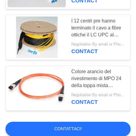
CONTACT
I 12 centri pre hanno
terminato il cavo a fibre
ottiche il LC UPC al
multiplo misto OM3 di
Negotiation By email or Phone Call MOQ:Dire di MOQ è 10pcs
LC UPC
CONTACT
Colore arancio del
rivestimento di MPO 24
della toppa mista
femminile del cavo a
Negotiation By email or Phone Call MOQ:Dire di MOQ è 10pcs
fibre ottiche OM2 LSZH
CONTACT
CONTATTACI!