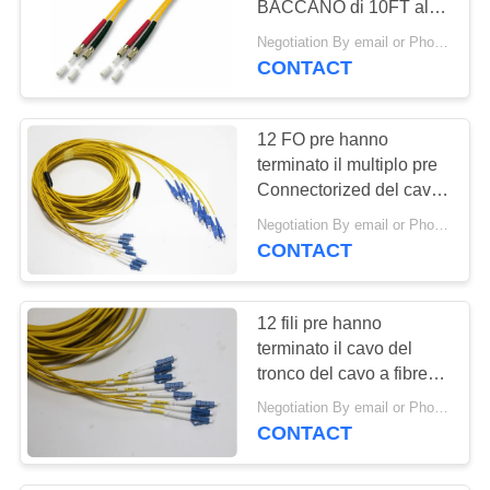
BACCANO di 10FT al
rivestimento di E2000
Negotiation By email or Phone Call MOQ:Dire di MOQ è 10pc
l'APC LSZH
CONTACT
12 FO pre hanno
terminato il multiplo pre
Connectorized del cavo
del tronco del cavo a
Negotiation By email or Phone Call MOQ:Dire di MOQ è 10pcs
fibre ottiche/Sc UPC
CONTACT
12 fili pre hanno
terminato il cavo del
tronco del cavo a fibre
ottiche/Sc UPC pre
Negotiation By email or Phone Call MOQ:Dire di MOQ è 10pcs
Connectorized
CONTACT