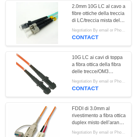
2.0mm 10G LC al cavo a
fibre ottiche della treccia
di LC/treccia mista del
cavo di toppa OM3
Negotiation By email or Phone Call MOQ:Dire di MOQ è 10pcs
CONTACT
10G LC ai cavi di toppa
a fibra ottica della fibra
delle trecce/OM3
millimetro di LC 2.0mm
Negotiation By email or Phone Call MOQ:Dire di MOQ è 10pcs
OD
CONTACT
FDDI di 3.0mm al
rivestimento a fibra ottica
duplex misto dell'arancia
del cavo di toppa dello
Negotiation By email or Phone Call MOQ:Dire di MOQ è 10pcs
Sc LSZH