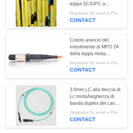
MAPPA
toppa SC/UPC a
DEL
SC/UPC
Negotiation By email or Phone Call MOQ:Dire di MOQ è 10pcs
SITO
CONTACT
PRIVACY
Colore arancio del
rivestimento di MPO 24
POLICY
della toppa mista
femminile del cavo a
Negotiation By email or Phone Call MOQ:Il detto di MOQ è 10pcs
fibre ottiche OM2 LSZH
CONTACT
3.0mm LC alla treccia di
Lc mista/larghezza di
banda duplex del cavo
di toppa della fibra OM3
Negotiation By email or Phone Call MOQ:Dire di MOQ è 10pcs
10Gbps
CONTACT