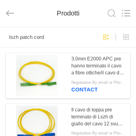
-
2025
Shenzhen
Hangalaxy
Prodotti
Technology
Co.,Ltd.
All
Rights
CASA
Reserved.
lszh patch cord
PRODOTTI
3.0mm E2000 APC pre
hanno terminato il cavo
VIDEO
a fibre ottiche/il cavo di
toppa Lszh di giallo
Negotiation By email or Phone Call MOQ:Dire di MOQ è 10pcs
CIRCA
CONTACT
NOI
Il cavo di toppa pre
GIRO
terminato di Lszh di
giallo del cavo 12 svuota
DELLA
3.0mm E2000 APC
Negotiation By email or Phone Call MOQ:Dire di MOQ è 10pcs